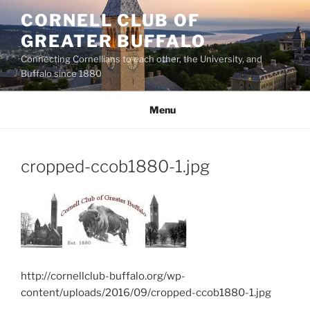
Skip
CORNELL CLUB OF
to
GREATER BUFFALO
content
Connecting Cornellians to each other, the University, and
Buffalo since 1880
Menu
cropped-ccob1880-1.jpg
http://cornellclub-buffalo.org/wp-
content/uploads/2016/09/cropped-ccob1880-1.jpg